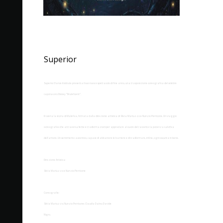
MALEFICENT
Superior
Superior Dance Institute presenta il suo nuovo spettacolo di fine anno, una trasposizione coreografica del celebre
capolavoro Disney “Maleficent”.
In scena la storia di Malefica, firmata dalla direzione artistica di Silvia Mariuzzo e Nunzio Perricone. Un viaggio
coreografico che attraversa ferite e trasformazioni per approdare al cuore del racconto: la potenza salvifica
dell'amore. Un sentimento autentico, capace di abbattere le barriere e di trasformare, infine, ogni oscurità in bene.
Direzione Artistica:
Silvia Mariuzzo e Nunzio Perricone
Coreografie:
Silvia Mariuzzo; Nunzio Perricone; Claudia Daino; Davide
Nigro.